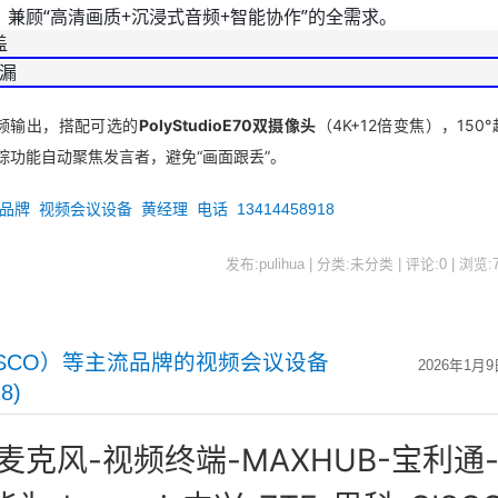
兼顾“高清画质+沉浸式音频+智能协作”的全需求。
盖
遗漏
视频输出，搭配可选的
PolyStudioE70双摄像头
（4K+12倍变焦），150°
踪功能自动聚焦发言者，避免“画面跟丢”。
品牌
视频会议设备
黄经理
电话
13414458918
发布:pulihua | 分类:未分类 | 评论:0 | 浏览:
ISCO）等主流品牌的视频会议设备
2026年1月9
8)
克风-视频终端-MAXHUB-宝利通