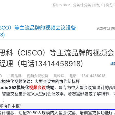
发布:pulihua | 分类:未分类 | 评论:0 | 浏览:
ISCO）等主流品牌的视频会议设备
2026年1月9
8)
思科（CISCO）等主流品牌的视频会
理（电话13414458918)
编
O
主流品牌
视频会议设备
黄经理
电话
13414458918
dioG62模块化视频终端：大型会议室的协作新标杆
tudioG62模块化
视频会议
终端
，是专为中大型会议室设计的高
、智能交互重新定义大空间会议效率。若您需部署或了解细节，
8）：
能协作中枢”
”为核心设计理念，适配20-50人规模的大型会议室、培训室或多功能厅