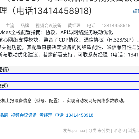
（电话13414458918)
编
主流
品牌
视频会议设备
黄经理
电话
13414458918
ervices全栈配置指南：协议、API与网络服务联动优化
设备的核心网络支撑模块，整合了CDP协议、通信协议（H.323/SIP）
LAPI）等关键功能，其配置直接决定设备的网络适配性、通信兼容性与
与联动优化建议，若需部署支持，可联系黄经理（电话：1341
逻辑）
模式）
换机上报设备信息（型号、配置），实现自动发现与网络参数联动。
品牌
视频会议设备
黄经理
电话
13414458918
发布:pulihua | 分类:未分类 | 评论:0 | 浏览: