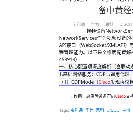
备中黄经理
宝利通
华为
思科
CISCO
视频设备NetworkS
NetworkServices作为视频
API接口（WebSocket/XM
程管理能力。以下是全维度配置解析
458918）：
一、核心配置项深度解析（含联动
1.基础网络服务：CDP与通用代理
（1）CDPMode（
Cisco
发现协议
作用
：启用后设备可向
Cisco
交
Tags:
宝利通
华为
思科
CISCO
主流