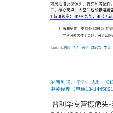
可灵活搭配摄像头、麦克风等配件，
二、核心亮点：大空间也能精准覆
1.超清视觉：4K+AI智能，细节无
画质配置
：支持4K30帧超清
广角可覆盖整个会场，AI语音跟
Tags:
宝利通
华为
思科
CISCO
主流
34宝利通、华为、思科（C
中黄经理（电话1341445891
普利华专营摄像头-麦