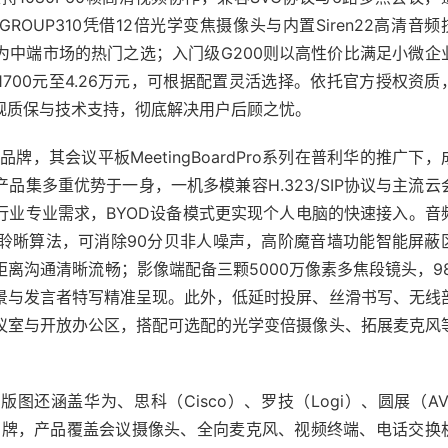
OUP310凭借12倍光学变焦摄像头与内置Siren22高清音频
为中端市场的热门之选；入门级G200则以高性价比满足小微企
700元至4.26万元，可根据配置灵活选择。依托官方授权资质
规质保与技术支持，彻底解决用户后顾之忧。
品牌，其会议平板MeetingBoardPro系列在普利华的推广下，
品集多重优势于一身，一机多模兼容H.323/SIP协议与主流云
行业专业需求，BYOD设备模式更实现个人电脑的快速接入。音
研聆晰算法，可消除90分贝非人噪声，高阶魔音墙功能智能屏蔽
距离沟通清晰流畅；影像端配备三颗5000万像素多焦段镜头，98
全景与发言者特写精准呈现。此外，低延时投屏、丝滑书写、无线
议室与开放办公区，搭配可选配的光学变倍摄像头、拓展麦克风
图还涵盖华为、思科（Cisco）、罗技（Logi）、圆展（AV
品牌，产品覆盖会议摄像头、全向麦克风、视频终端、电话交换