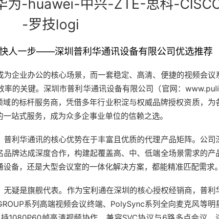
华为-huawei-中兴-ZTE-思科-CISC
-罗技logi
快人一步——深圳普利华通讯设备有限公司优选推荐
成为企业办公的核心场景，而一套稳定、高清、便捷的视频会议
率的关键。深圳市普利华通讯设备有限公司（官网：www.puli
会议领域的标杆服务商，凭借多年行业积淀与权威品牌授权资质，为
的一站式服务，成为众多企事业单位的信赖之选。
，普利华通讯的核心优势在于丰富且优质的代理产品矩阵。公司
名品牌达成深度合作，构建起覆盖高、中、低端全场景需求的产
通设备，还是大型会议室的一体化解决方案，都能精准匹配需求
通）无疑是旗舰代表。作为宝利通在深圳的核心授权经销商，普利
OUP系列高端视频会议终端、PolySync系列全向麦克风等明
支持1080P60帧高清视频协作，兼容SVC协议与6路多点会议，