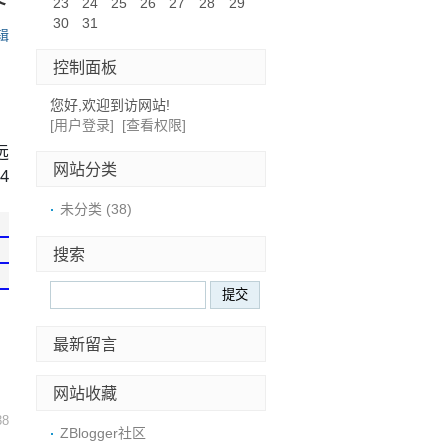
23
24
25
26
27
28
29
30
31
辑
控制面板
您好,欢迎到访网站!
、
[用户登录]
[查看权限]
远
网站分类
4
未分类
(38)
搜索
最新留言
网站收藏
38
ZBlogger社区