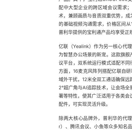
配中大型企业的跨区域会议需求；GR
术，兼顾画质与音质双重优势，成
的基础视频沟通需求，价格区间从1
普利华提供的宝利通产品均享受正
亿联（Yealink）作为另一核心代理
为智慧办公场景的新宠。这款旗舰产
议平台，双系统运行模式适配不同
方面，16麦克风阵列搭配亿联自
域外干扰，12米全双工通话确保远
2°超广角与AI追踪技术，让会场
署等特性，使其广泛适用于各类会
配件，可实现灵活升级。
除两大核心品牌外，普利华的代理版
r）、腾讯会议、小鱼等众多知名